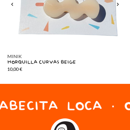
MINIK
MI
HORQUILLA CURVAS BEIGE
HO
10,00
€
10
ABECITA LOCA · O