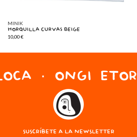
MINIK
MI
HORQUILLA CURVAS BEIGE
HO
10,00
€
10
OCA · ONGI ETORR
SUSCRÍBETE A LA NEWSLETTER