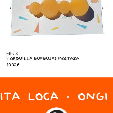
MINIK
MI
HORQUILLA BURBUJAS MOSTAZA
HO
10,00
€
10
TA LOCA · ONGI 