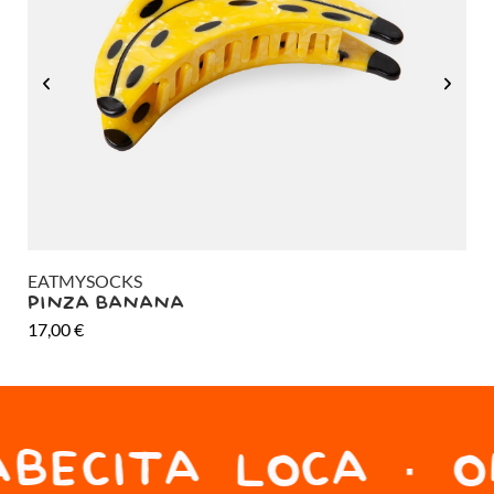
EATMYSOCKS
MI
PINZA BANANA
HO
17,00
€
10
BECITA LOCA · O