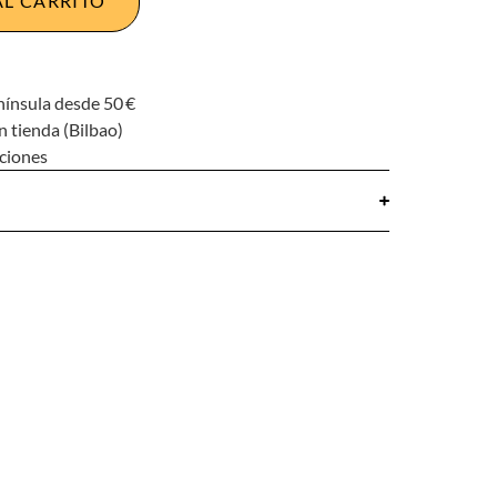
AL CARRITO
nínsula desde 50 €
n tienda (Bilbao)
uciones