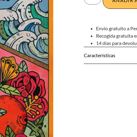
AÑADIR 
Envío gratuito a Pe
Recogida gratuita e
14 días para devol
Características