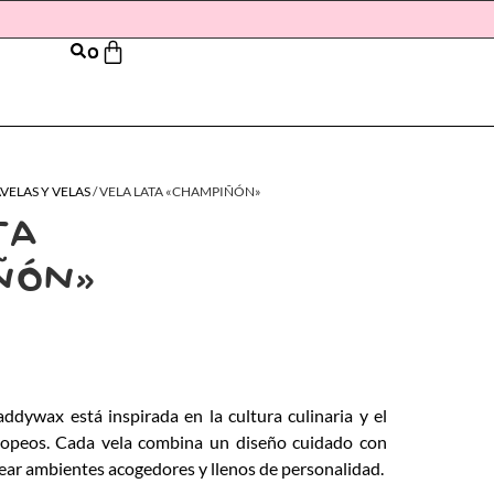
0
VELAS Y VELAS
/ VELA LATA «CHAMPIÑÓN»
TA
ÑÓN»
addywax está inspirada en la cultura culinaria y el
ropeos. Cada vela combina un diseño cuidado con
ear ambientes acogedores y llenos de personalidad.