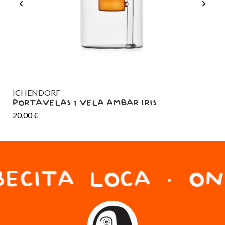
ICHENDORF
BA
PORTAVELAS 1 VELA AMBAR IRIS
PO
20,00
€
12
ECITA LOCA · ONG