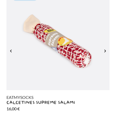
EATMYSOCKS
EA
CALCETINES SUPREME SALAMI
CA
16,00
€
26