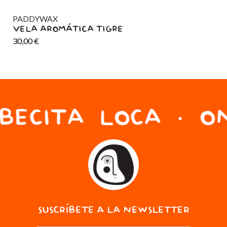
PADDYWAX
IC
VELA AROMÁTICA TIGRE
PO
30,00
€
20
BECITA LOCA · ON
SUSCRÍBETE A LA NEWSLETTER