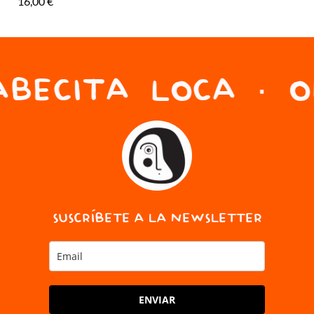
16,00
€
26
BECITA LOCA · ON
SUSCRÍBETE A LA NEWSLETTER
ENVIAR