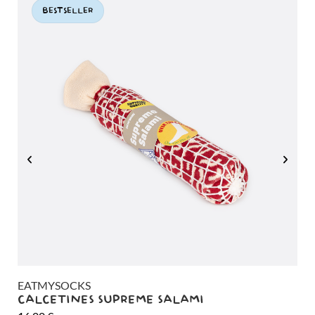
BESTSELLER
EATMYSOCKS
EA
CALCETINES SUPREME SALAMI
CA