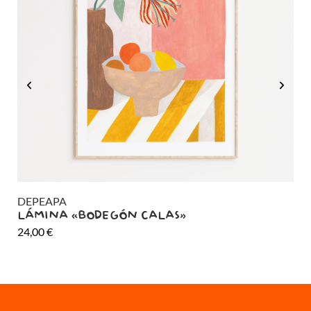
DEPEAPA
DE
LÁMINA «BODEGÓN CALAS»
LÁ
24,00
€
24