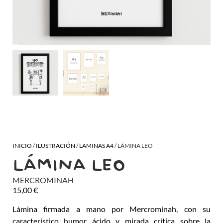
INICIO
/
ILUSTRACIÓN
/
LAMINAS A4
/ LÁMINA LEO
LÁMINA LEO
MERCROMINAH
15,00
€
Lámina firmada a mano por Mercrominah, con su
característico humor ácido y mirada crítica sobre la