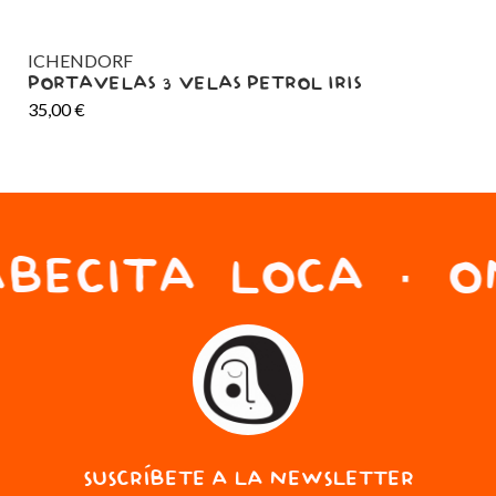
ICHENDORF
DO
PORTAVELAS 3 VELAS PETROL IRIS
PO
35,00
€
ES
15
BECITA LOCA · ON
SUSCRÍBETE A LA NEWSLETTER