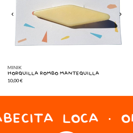
MINIK
MI
HORQUILLA ROMBO MANTEQUILLA
HO
10,00
€
10
BECITA LOCA · ON