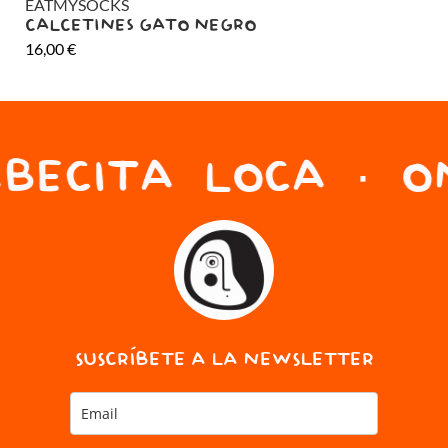
EATMYSOCKS
EA
CALCETINES GATO NEGRO
CA
16,00
€
26
BECITA LOCA · ON
SUSCRÍBETE A LA NEWSLETTER