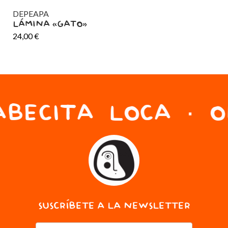
DEPEAPA
DE
LÁMINA «GATO»
LÁ
24,00
€
24
BECITA LOCA · ON
SUSCRÍBETE A LA NEWSLETTER