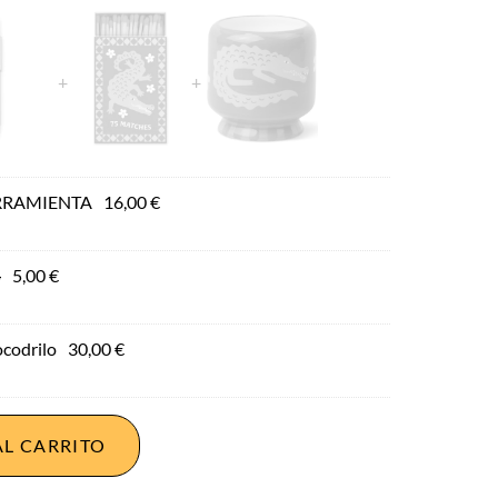
RRAMIENTA
16,00
€
o
5,00
€
ocodrilo
30,00
€
AL CARRITO