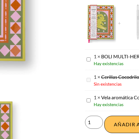
1
×
BOLI MULTI-HE
BOLI
Hay existencias
MULTI-
HERRAMIENTA
1
×
Cerillas Cocodril
Cerillas
Sin existencias
Cocodrilo
1
×
Vela aromática C
Vela
Hay existencias
aromática
Cocodrilo
AÑADIR 