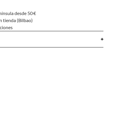
nínsula desde 50 €
n tienda (Bilbao)
uciones