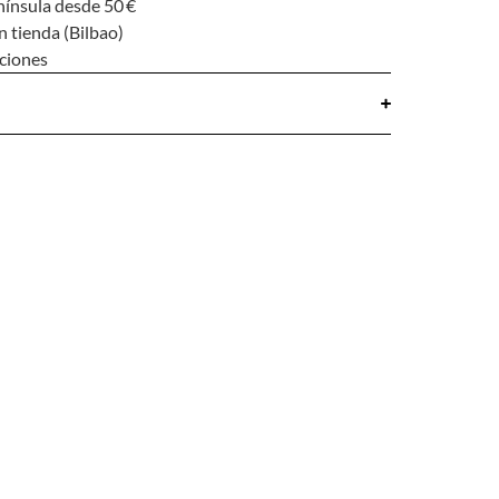
nínsula desde 50 €
n tienda (Bilbao)
uciones