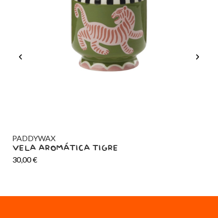
PADDYWAX
DO
VELA AROMÁTICA TIGRE
PO
30,00
€
ES
15