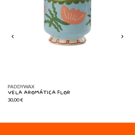
PADDYWAX
IC
VELA AROMÁTICA FLOR
PO
30,00
€
20