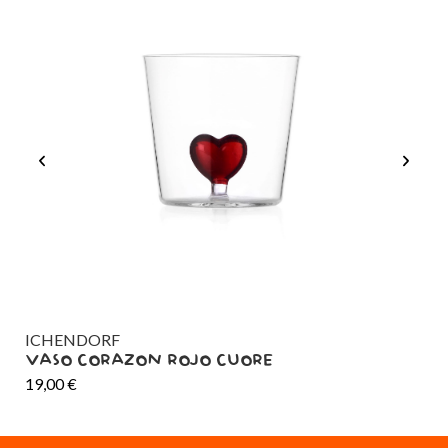
ICHENDORF
LA
VASO CORAZON ROJO CUORE
VA
19,00
€
19