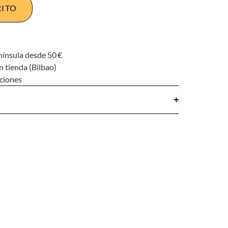
RITO
nínsula desde 50 €
n tienda (Bilbao)
uciones