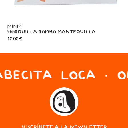
MINIK
MI
HORQUILLA ROMBO MANTEQUILLA
HO
10,00
€
10
BECITA LOCA · ON
SUSCRÍBETE A LA NEWSLETTER