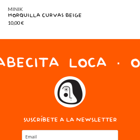
MINIK
MI
HORQUILLA CURVAS BEIGE
HO
10,00
€
10
BECITA LOCA · O
SUSCRÍBETE A LA NEWSLETTER