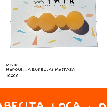
MINIK
MI
HORQUILLA BURBUJAS MOSTAZA
HO
10,00
€
10
BECITA LOCA · ON