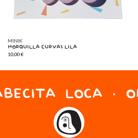
MINIK
MI
HORQUILLA CURVAS LILA
HO
10,00
€
10
BECITA LOCA · ON