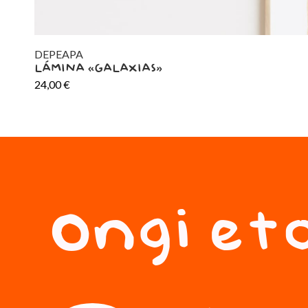
DEPEAPA
LÁMINA «GALAXIAS»
24,00
€
Ongi eto