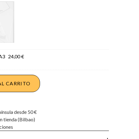
A3
24,00
€
AL CARRITO
nínsula desde 50 €
n tienda (Bilbao)
ciones