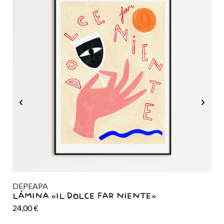
DEPEAPA
DE
LÁMINA «IL DOLCE FAR NIENTE»
LÁ
24,00
€
24