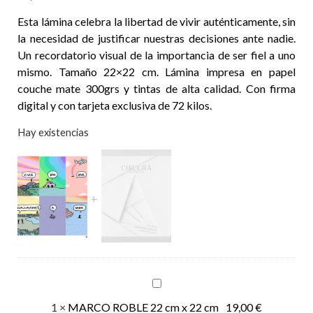
Esta lámina celebra la libertad de vivir auténticamente, sin
la necesidad de justificar nuestras decisiones ante nadie.
Un recordatorio visual de la importancia de ser fiel a uno
mismo. Tamaño 22×22 cm. Lámina impresa en papel
couche mate 300grs y tintas de alta calidad. Con firma
digital y con tarjeta exclusiva de 72 kilos.
Hay existencias
MARCO
ROBLE
1
×
MARCO ROBLE 22 cm x 22 cm
19,00
€
22