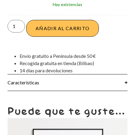
Hay existencias
cm
x
22
cm
AÑADIR AL CARRITO
Envío gratuito a Península desde 50 €
Recogida gratuita en tienda (Bilbao)
14 días para devoluciones
Características
Puede que te guste...