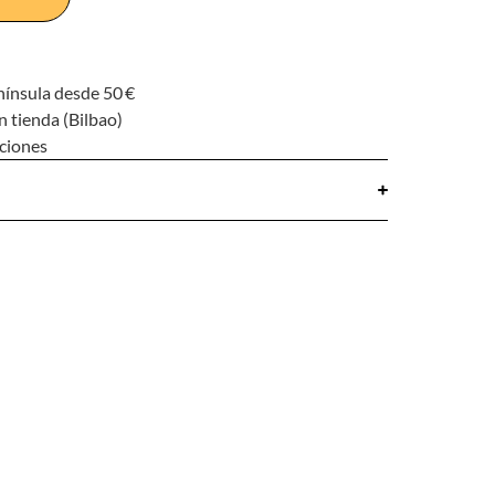
nínsula desde 50 €
n tienda (Bilbao)
uciones