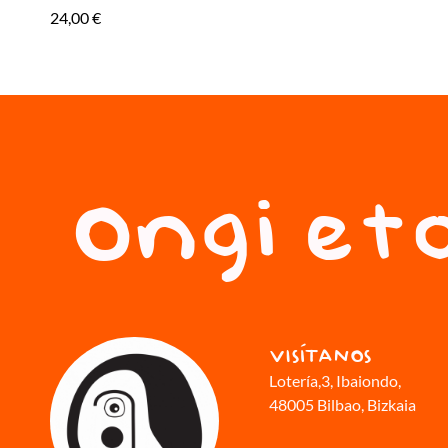
24,00
€
Ongi eto
VISÍTANOS
Lotería,3
, Ibaiondo,
48005 Bilbao, Bizkaia