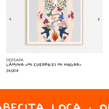
DEPEAPA
DE
LÁMINA «MI CUERPO ES MI HOGAR»
LÁ
24,00
€
24
BECITA LOCA · ON