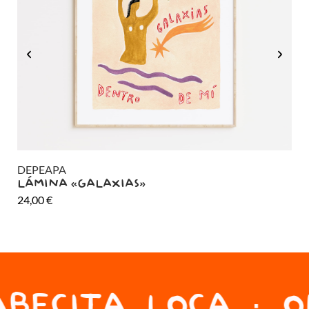
DEPEAPA
DE
LÁMINA «GALAXIAS»
LÁ
24,00
€
24
BECITA LOCA · O