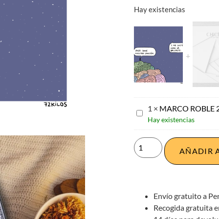
Hay existencias
1
×
MARCO ROBLE 22
MARCO
Hay existencias
ROBLE
22
cm
AÑADIR 
x
22
cm
Envío gratuito a Pe
Recogida gratuita e