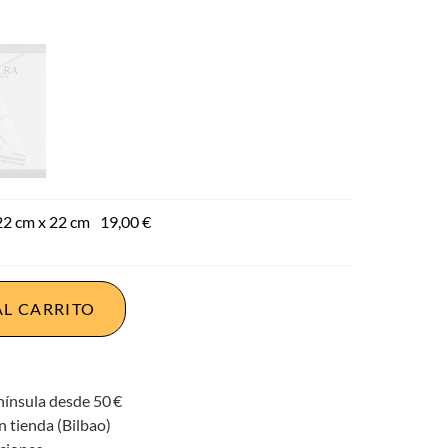
 cm x 22 cm
19,00
€
AL CARRITO
nínsula desde 50 €
n tienda (Bilbao)