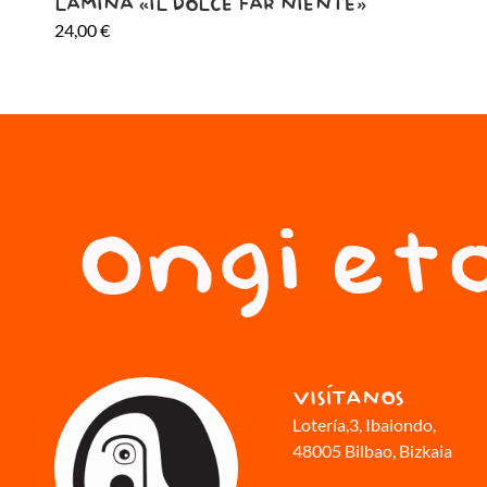
LÁMINA «IL DOLCE FAR NIENTE»
24,00
€
Ongi eto
VISÍTANOS
Lotería,3
, Ibaiondo,
48005 Bilbao, Bizkaia