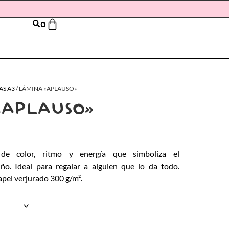
0
AS A3
/ LÁMINA «APLAUSO»
«APLAUSO»
 de color, ritmo y energía que simboliza el
iño. Ideal para regalar a alguien que lo da todo.
apel verjurado 300 g/m².