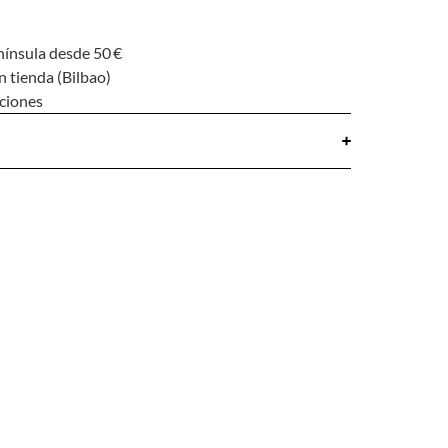
nínsula desde 50 €
n tienda (Bilbao)
uciones