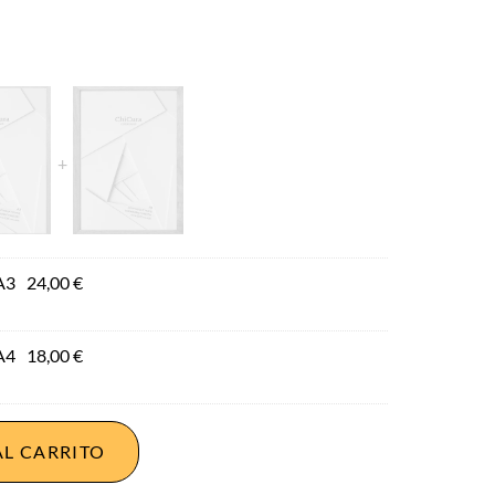
A3
24,00
€
A4
18,00
€
AL CARRITO