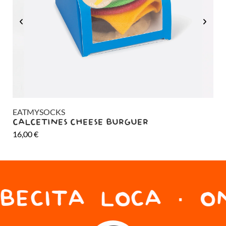
EATMYSOCKS
EA
CALCETINES CHEESE BURGUER
CA
16,00
€
26
BECITA LOCA · ON