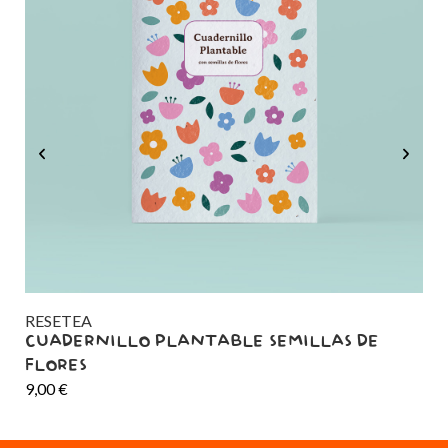
RESETEA
RE
CUADERNILLO PLANTABLE SEMILLAS DE
CU
FLORES
MA
9,00
€
9,0