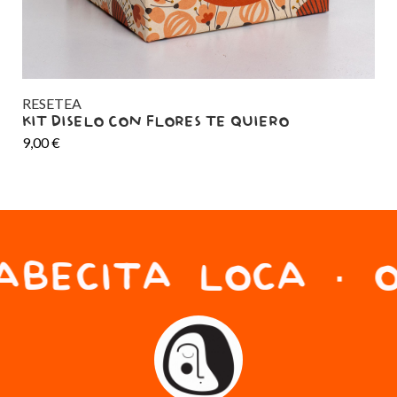
RESETEA
RE
KIT DISELO CON FLORES TE QUIERO
CU
9,00
€
TO
9,0
ABECITA LOCA · O