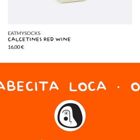
EATMYSOCKS
EA
CALCETINES RED WINE
CA
16,00
€
16
BECITA LOCA · O