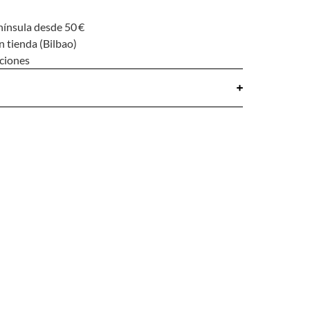
nínsula desde 50 €
n tienda (Bilbao)
uciones