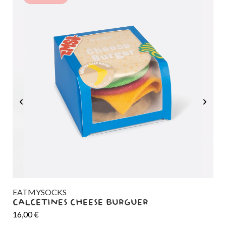
EATMYSOCKS
EA
CALCETINES CHEESE BURGUER
CA
16,00
€
26